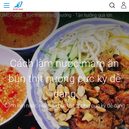
OMEFOOD - Bốc thăm trúng thưởng - Tận hưởng quà lớn
Cách làm nước mắm ăn
bún thịt nướng cực kỳ dễ
dàng
Cách làm nước mắm ăn bún thịt nướng cực kỳ dễ dàng