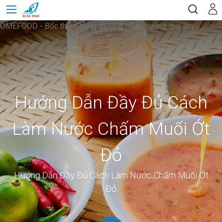
OMEFOOD - Bốc thăm trúng thưởng - Tận hưởng quà lớn
Hướng Dẫn Đầy Đủ Cách
Làm Nước Chấm Muối Ớt
Đỏ
Hướng Dẫn Đầy Đủ Cách Làm Nước Chấm Muối Ớt
Đỏ