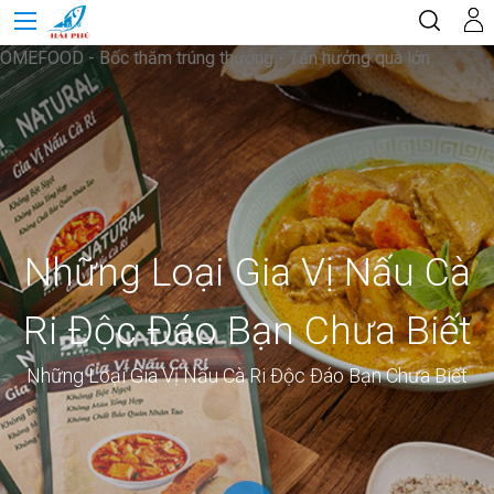
OMEFOOD - Bốc thăm trúng thưởng - Tận hưởng quà lớn
Những Loại Gia Vị Nấu Cà
Ri Độc Đáo Bạn Chưa Biết
Những Loại Gia Vị Nấu Cà Ri Độc Đáo Bạn Chưa Biết