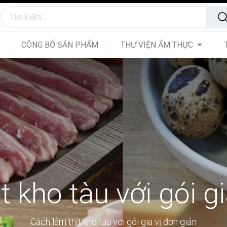
CÔNG BỐ SẢN PHẨM
THƯ VIỆN ẨM THỰC
t kho tàu với gói gi
Cách làm thịt kho tàu với gói gia vị đơn giản