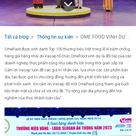
Tất cả blog
Thông tin sự kiện
OME FOOD VINH DỰ THAM GIA TẠI CHƯƠNG TRÌNH THƯƠNG HIỆU TIÊU DÙNG VIỆT
OmeFood được vinh danh Top 100 thương hiệu Việt trong lễ kỉ niệm chống
hàng giả hàng nhái do Vasap tổ chức.OmeFood vinh dự là đối tác của các
doanh nghiệp thực phẩm cũng như siêu thị lớn trong thời gian sắp tới.
Cảm ơn Vasap luôn đề cao giá trị nhân văn, lựa chọn các sản phẩm bản
địa, tạo được giá trị cho cộng đồng, hướng đến phát triển bền vững và
phát triển xanh. Xin cảm ơn Vasap đã mời OmeFood cùng tham gia buổi
tiệc thân mật và chia sẻ với chủ đề “Từ nông sản địa phương đến trải
nghiệm của thực khách toàn cầu”.