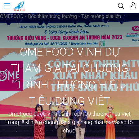
OMEFOOD - Bốc thăm trúng thưởng - Tận hưởng quà lớn
OME FOOD VINH DỰ
THAM GIA TẠI CHƯƠNG
TRÌNH THƯƠNG HIỆU
TIÊU DÙNG VIỆT
OmeFood được vinh danh Top 100 thương hiệu Việt
trong lễ kỉ niệm chống hàng giả hàng nhái do Vasap tổ
chức.