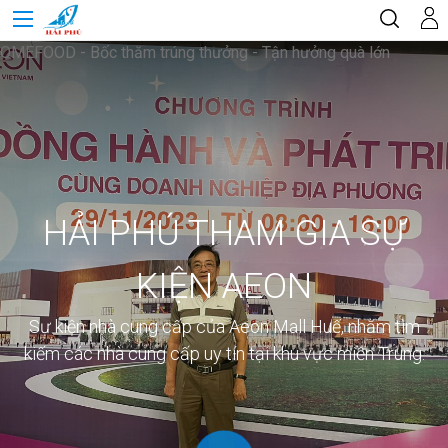
OMEFOOD - Bốc thăm trúng thưởng - Tận hưởng quà lớn
HẢI PHÚ THAM GIA SỰ
KIỆN AEON
Sự kiện nhà cung cấp của Aeon Mall Huế, nhằm tìm
kiếm các nhà cung cấp uy tín tại khu vực miền Trung.